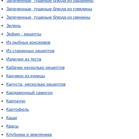
Запеченные, тушеные блюда из баранины
Запеченные, тушеные блюда из говядины
Запеченные, тушеные блюда из свинины
Зелень
Зефир - рецепты
Из рыбных консервов
Из старинных рецептов
Изделия из теста
Кабачки несколько рецептов
Канчжон из курицы
Капуста, несколько рецептов
Кардамонный самогон
Карпаччо
Картофель
Каши
Квасы
Клубника и земляника