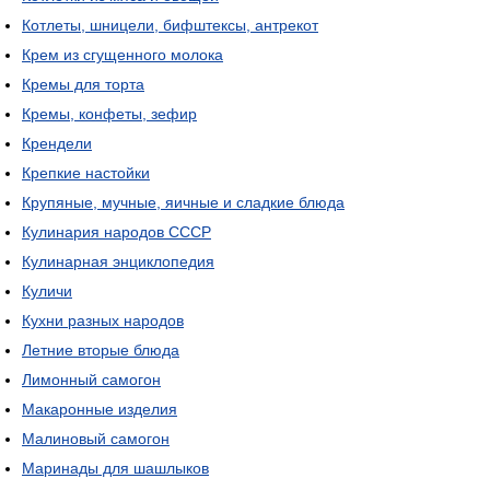
Котлеты, шницели, бифштексы, антрекот
Крем из сгущенного молока
Кремы для торта
Кремы, конфеты, зефир
Крендели
Крепкие настойки
Крупяные, мучные, яичные и сладкие блюда
Кулинария народов СССР
Кулинарная энциклопедия
Куличи
Кухни разных народов
Летние вторые блюда
Лимонный самогон
Макаронные изделия
Малиновый самогон
Маринады для шашлыков