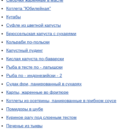
Сморчки жаренные в масле
Котлета "Юбилейная"
Кутабы
Суфле из цветной капусты
Брюссельская капуста с сухарями
Кольраби по-польски
Капустный пудинг
Кислая капуста по-баварски
Рыба в тесте по - латышски
Рыба по - индонезийски - 2
Судак фри, панированный в сухарях
Карпы, жаренные во фритюре
Котлеты из осетрины, панированные в грибном соусе
Помидоры в шубе
Куриное рагу под слоеным тестом
Печенье из тыквы