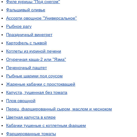
Филе курицы "Под снегом"
Фальшивый оливье
Ассорти овощное "Универсальное"
Рыбное рагу
Праздничный винегрет
Картофель с тыквой
Котлеты из куриной печени
Огуречная каша-2 или "Язма"
Печеночный паштет
Рыбные шарики под соусом
Жареные кабачки с простоквашей
Капуста, тушенная без томата
Плов овощной
Перец, фаршированный сыром, маслом и чесноком
Цветная капуста в кляре
Кабачки тушеные с котлетным фаршем
Фаршированные томаты