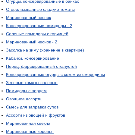
Огурцы, консервированные в банках
Стерилизованные сладкие томаты
Маринованный чеснок
Консервированные помидоры - 2
Соленые помидоры с горчицей
Маринованный чеснок - 2
Засолка на зиму (хранение в квартире)
Кабачки, консервирование
Перец, фаршированный с капустой
Консервированные огурцы с соком из смородины
Зеленые томаты соленые
Помидоры с перцем
Овощное ассорти
Смесь для заправки супов
Ассорти из овощей и фруктов
Маринованная свекла
Маринованные коренья