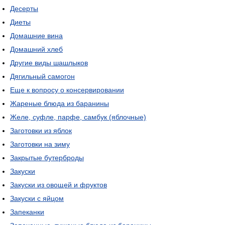
Десерты
Диеты
Домашние вина
Домашний хлеб
Другие виды шашлыков
Дягильный самогон
Еще к вопросу о консервировании
Жареные блюда из баранины
Желе, суфле, парфе, самбук (яблочные)
Заготовки из яблок
Заготовки на зиму
Закрытые бутерброды
Закуски
Закуски из овощей и фруктов
Закуски с яйцом
Запеканки