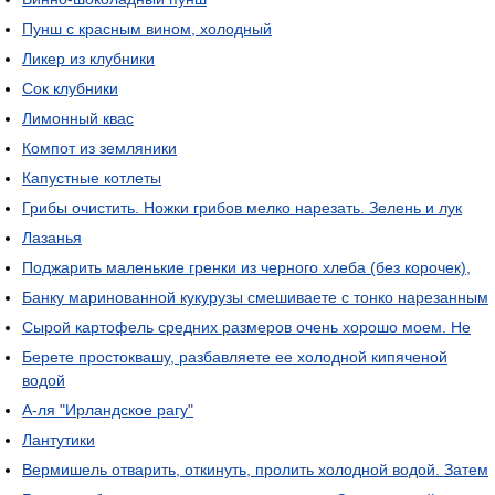
Пунш с красным вином, холодный
Ликер из клубники
Сок клубники
Лимонный квас
Компот из земляники
Капустные котлеты
Грибы очистить. Ножки грибов мелко нарезать. Зелень и лук
Лазанья
Поджарить маленькие гренки из черного хлеба (без корочек),
Банку маринованной кукурузы смешиваете с тонко нарезанным
Сырой картофель средних размеров очень хорошо моем. Не
Берете простоквашу, разбавляете ее холодной кипяченой
водой
А-ля "Ирландское рагу"
Лантутики
Вермишель отварить, откинуть, пролить холодной водой. Затем