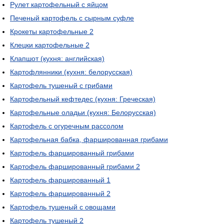
Рулет картофельный с яйцом
Печеный картофель с сырным суфле
Крокеты картофельные 2
Клецки картофельные 2
Клапшот (кухня: английская)
Картофлянники (кухня: белорусская)
Картофель тушеный с грибами
Картофельный кефтедес (кухня: Греческая)
Картофельные оладьи (кухня: Белорусская)
Картофель с огуречным рассолом
Картофельная бабка, фаршированная грибами
Картофель фаршированный грибами
Картофель фаршированный грибами 2
Картофель фаршированный 1
Картофель фаршированный 2
Картофель тушеный с овощами
Картофель тушеный 2