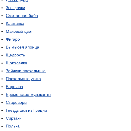
Звездочки
Сметанная баба
Каштанка
Маковый цвет
Фигаро
Вымысел японца
Щедрость
Шоколадка
Зайчики пасхальные
Пасхальные утята
Варшава
Бременские музыканты
Староверы
Гнездышки из Греции
Сиртаки
Полька