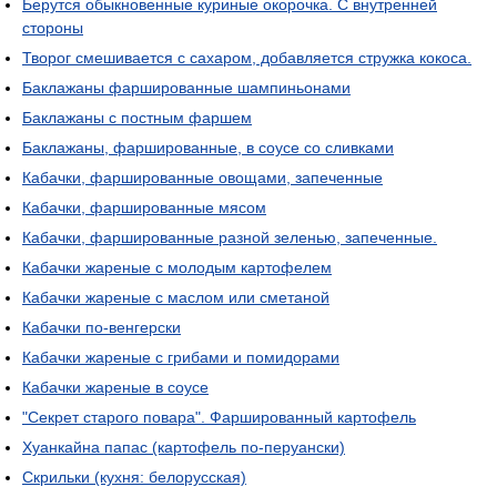
Берутся обыкновенные куриные окорочка. С внутренней
стороны
Творог смешивается с сахаром, добавляется стружка кокоса.
Баклажаны фаршированные шампиньонами
Баклажаны с постным фаршем
Баклажаны, фаршированные, в соусе со сливками
Кабачки, фаршированные овощами, запеченные
Кабачки, фаршированные мясом
Кабачки, фаршированные разной зеленью, запеченные.
Кабачки жареные с молодым картофелем
Кабачки жареные с маслом или сметаной
Кабачки по-венгерски
Кабачки жареные с грибами и помидорами
Кабачки жареные в соусе
"Секрет старого повара". Фаршированный картофель
Хуанкайна папас (картофель по-перуански)
Скрильки (кухня: белорусская)