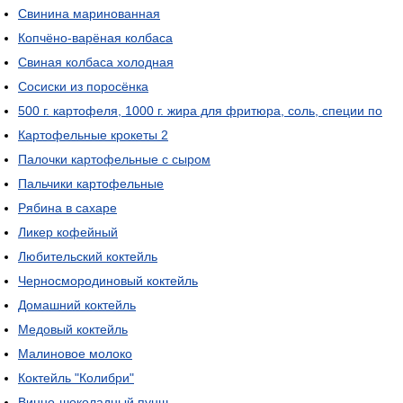
Свинина маринованная
Копчёно-варёная колбаса
Свиная колбаса холодная
Сосиски из поросёнка
500 г. картофеля, 1000 г. жира для фритюра, соль, специи по
Картофельные крокеты 2
Палочки картофельные с сыром
Пальчики картофельные
Рябина в сахаре
Ликер кофейный
Любительский коктейль
Черносмородиновый коктейль
Домашний коктейль
Медовый коктейль
Малиновое молоко
Коктейль "Колибри"
Винно-шоколадный пунш