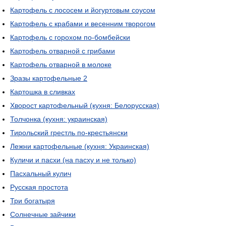
Картофель с лососем и йогуртовым соусом
Картофель с крабами и весенним творогом
Картофель с горохом по-бомбейски
Картофель отварной с грибами
Картофель отварной в молоке
Зразы картофельные 2
Картошка в сливках
Хворост картофельный (кухня: Белорусская)
Толчонка (кухня: украинская)
Тирольский грестль по-крестьянски
Лежни картофельные (кухня: Украинская)
Куличи и пасхи (на пасху и не только)
Пасхальный кулич
Русская простота
Три богатыря
Солнечные зайчики