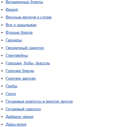
Витаминные букеты
Вишня
Вкусные мелочи к супам
Все о шашлыках
Вторые блюда
Гарниры
Гвоздичный самогон
Глинтвейны
Горошек, бобы, фасоль
Горячие блюда
Горячие закуски
Грибы
Гроги
Грушевые компоты и многое другое
Грушевый самогон
Дайкири черри
Дары моря